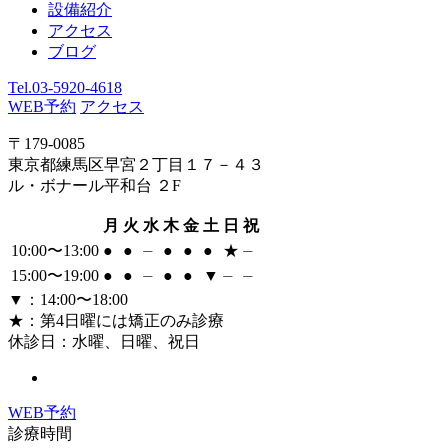
設備紹介
アクセス
ブログ
Tel.
03-5920-4618
WEB予約
アクセス
〒179-0085
東京都練馬区早宮２丁目１７－４３
ル・ボナール平和台 ２F
月
火
水
木
金
土
日
祝
10:00〜13:00
●
●
⏤
●
●
●
★
⏤
15:00〜19:00
●
●
⏤
●
●
▼
⏤
⏤
▼
：14:00〜18:00
★
：第4日曜には矯正のみ診療
休診日：水曜、日曜、祝日
WEB
予約
診療時間